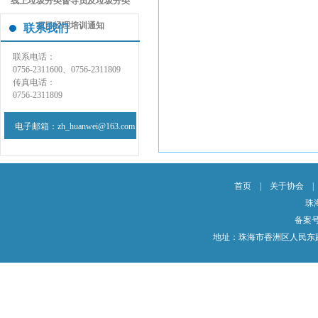
线上垃圾分类督导员及垃圾分类
项目经理培训通知
联系我们
联系电话：
0756-2311600、0756-2311809
传真电话：
0756-2311809
电子邮箱：zh_huanwei@163.com
首页
|
关于协会
珠
备案
地址：珠海市香洲区人民东路3